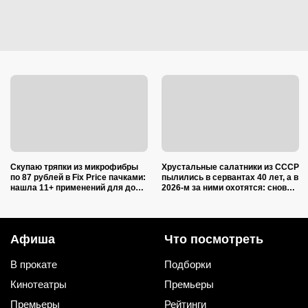
Скупаю тряпки из микрофибры
Хрустальные салатники из СССР
по 87 рублей в Fix Price пачками:
пылились в сервантах 40 лет, а в
нашла 11+ применений для дома
2026-м за ними охотятся: снова в
и дачи, и ни одно не связано с
моде и дорожают
уборкой
Афиша
Что посмотреть
В прокате
Подборки
Кинотеатры
Премьеры
Премьеры
Рейтинги