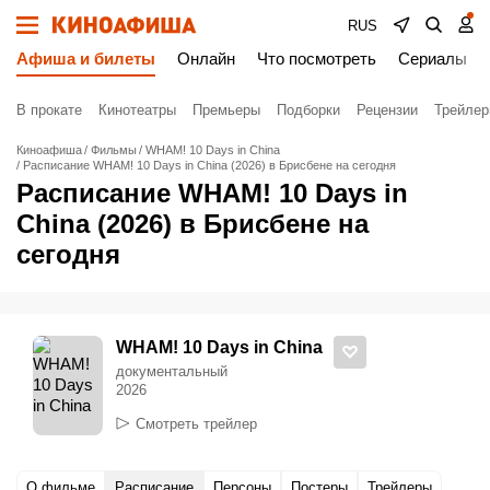
RUS
Афиша и билеты
Онлайн
Что посмотреть
Сериалы
В прокате
Кинотеатры
Премьеры
Подборки
Рецензии
Трейле
Киноафиша
Фильмы
WHAM! 10 Days in China
Расписание WHAM! 10 Days in China (2026) в Брисбене на сегодня
Расписание WHAM! 10 Days in
China (2026) в Брисбене на
сегодня
WHAM! 10 Days in China
документальный
2026
Смотреть трейлер
О фильме
Расписание
Персоны
Постеры
Трейлеры