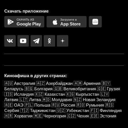
Скачать приложение
Google Play
App Store
Киноафиша в других странах:
🇦🇺
Австралия
🇦🇿
Азербайджан
🇦🇲
Армения
🇧🇾
Беларусь
🇧🇬
Болгария
🇬🇧
Великобритания
🇬🇪
Грузия
🇮🇸
Исландия
🇰🇿
Казахстан
🇰🇬
Кыргызстан
🇱🇻
Латвия
🇱🇹
Литва
🇲🇩
Молдавия
🇳🇿
Новая Зеландия
🇦🇪
ОАЭ
🇵🇱
Польша
🇷🇺
Россия
🇷🇴
Румыния
🇷🇸
Сербия
🇹🇯
Таджикистан
🇺🇿
Узбекистан
🇫🇮
Финляндия
🇭🇷
Хорватия
🇲🇪
Черногория
🇨🇿
Чехия
🇪🇪
Эстония