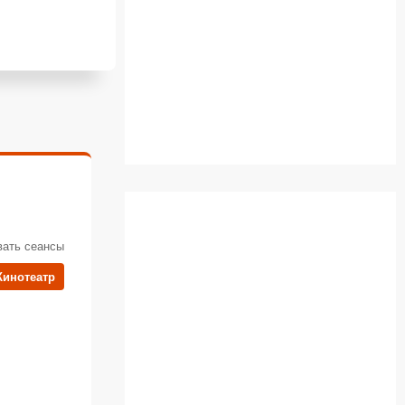
вать сеансы
Кинотеатр