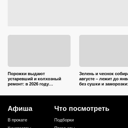
Порожки выдают
Зелень и чеснок собир
устаревший и колхозный
августе – лежит до ян
ремонт: в 2026 году
без сушки и заморозки:
дизайнеру призывают
способа сохранить
стелить пол в квартирах
изумительный запах и 
только так
самый вкус
Афиша
Что посмотреть
В прокате
Подборки