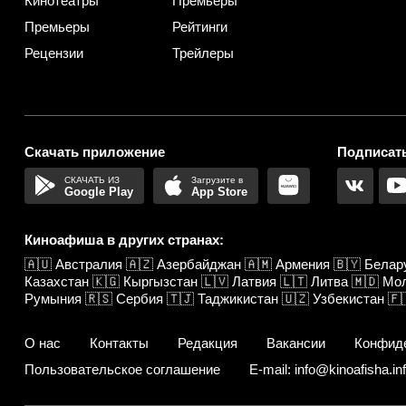
Кинотеатры
Премьеры
Премьеры
Рейтинги
Рецензии
Трейлеры
Скачать приложение
Подписать
Google Play
App Store
Киноафиша в других странах:
🇦🇺
Австралия
🇦🇿
Азербайджан
🇦🇲
Армения
🇧🇾
Белар
Казахстан
🇰🇬
Кыргызстан
🇱🇻
Латвия
🇱🇹
Литва
🇲🇩
Мо
Румыния
🇷🇸
Сербия
🇹🇯
Таджикистан
🇺🇿
Узбекистан
🇫
О нас
Контакты
Редакция
Вакансии
Конфид
Пользовательское соглашение
E-mail: info@kinoafisha.in