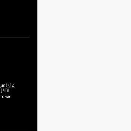
дия
🇰🇿
я
🇷🇴
тония