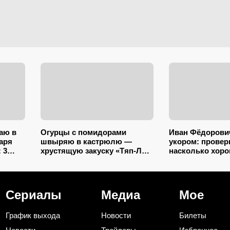
аю в
Огурцы с помидорами
Иван Фёдорович
варя
швыряю в кастрюлю —
укором: провер
 3
хрустящую закуску «Тяп-Ляп
насколько хор
и готово» стряпаю за 15
помните «Воро
тот
минут: и со стола ее первой
стрелка» — все
сметут
(тест)
Сериалы
Медиа
Мое
График выхода
Новости
Билеты