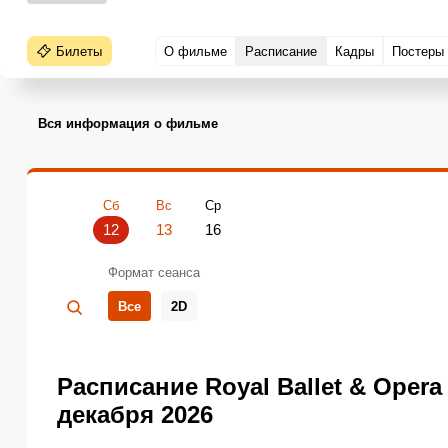
Билеты
О фильме
Расписание
Кадры
Постеры
Вся информация о фильме
Сб
Вс
Ср
12
13
16
Формат сеанса
Все
2D
Расписание Royal Ballet & Opera
декабря 2026