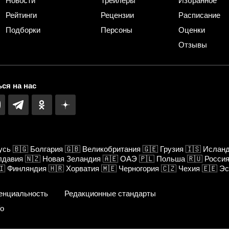
Новости
Трейлеры
Избранное
Рейтинги
Рецензии
Расписание
Подборки
Персоны
Оценки
Отзывы
ся на нас
усь
🇧🇬
Болгария
🇬🇧
Великобритания
🇬🇪
Грузия
🇮🇸
Ислан
лдавия
🇳🇿
Новая Зеландия
🇦🇪
ОАЭ
🇵🇱
Польша
🇷🇺
Росси
🇮
Финляндия
🇭🇷
Хорватия
🇲🇪
Черногория
🇨🇿
Чехия
🇪🇪
Эс
енциальность
Редакционные стандарты
fo