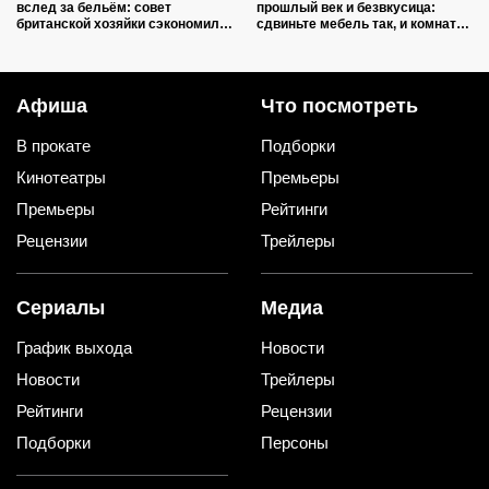
вслед за бельём: совет
прошлый век и безвкусица:
британской хозяйки сэкономил
сдвиньте мебель так, и комната
кучу времени (и немного денег)
преобразится как после ремонта
Афиша
Что посмотреть
В прокате
Подборки
Кинотеатры
Премьеры
Премьеры
Рейтинги
Рецензии
Трейлеры
Сериалы
Медиа
График выхода
Новости
Новости
Трейлеры
Рейтинги
Рецензии
Подборки
Персоны