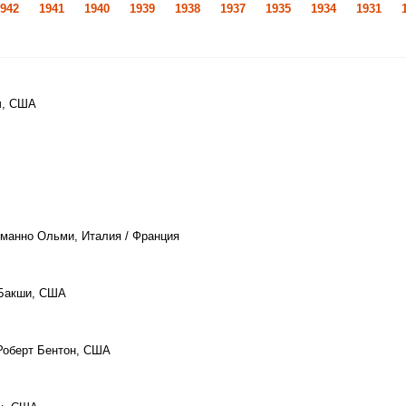
942
1941
1940
1939
1938
1937
1935
1934
1931
ч, США
рманно Ольми, Италия / Франция
 Бакши, США
 Роберт Бентон, США