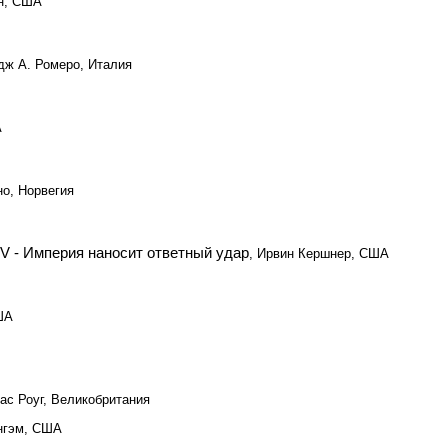
он, США
дж А. Ромеро, Италия
А
но, Норвегия
V - Империя наносит ответный удар
, Ирвин Кершнер, США
ША
лас Роуг, Великобритания
ингэм, США