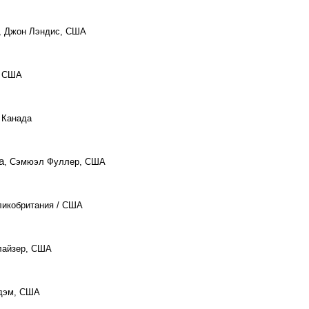
д, Джон Лэндис, США
, США
 Канада
а
, Сэмюэл Фуллер, США
ликобритания / США
лайзер, США
идэм, США