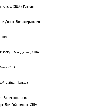
рт Клауз, США / Гонконг
нли Донен, Великобритания
, США
й бегун
, Чак Джонс, США
ейлор, США
жей Вайда, Польша
л, Великобритания
ерг, Боб Рейфелсон, США