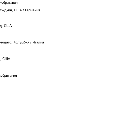
икобритания
Фридкин, США / Германия
ед, США
еодато, Колумбия / Италия
и, США
кобритания