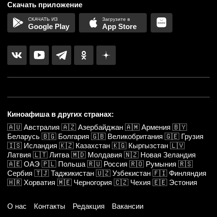
Скачать приложение
Google Play
App Store
Киноафиша в других странах:
🇦🇺
Австралия
🇦🇿
Азербайджан
🇦🇲
Армения
🇧🇾
Беларусь
🇧🇬
Болгария
🇬🇧
Великобритания
🇬🇪
Грузия
🇮🇸
Исландия
🇰🇿
Казахстан
🇰🇬
Кыргызстан
🇱🇻
Латвия
🇱🇹
Литва
🇲🇩
Молдавия
🇳🇿
Новая Зеландия
🇦🇪
ОАЭ
🇵🇱
Польша
🇷🇺
Россия
🇷🇴
Румыния
🇷🇸
Сербия
🇹🇯
Таджикистан
🇺🇿
Узбекистан
🇫🇮
Финляндия
🇭🇷
Хорватия
🇲🇪
Черногория
🇨🇿
Чехия
🇪🇪
Эстония
О нас
Контакты
Редакция
Вакансии