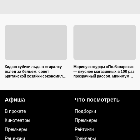
Кидаю кубики льда в стиралку
Мариную огурцы «По-баварски»
вслед за бельём: совет
— вкуснее магазинных в 100 раз:
британской хозяйки сэкономил
прозрачный рассол, минимум
кучу времени (и немного денег)
уксуса и звонкий хруст зимой
Афиша
Что посмотреть
В прокате
Подборки
Кинотеатры
Премьеры
Премьеры
Рейтинги
Рецензии
Трейлеры