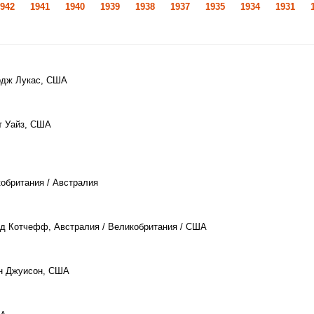
942
1941
1940
1939
1938
1937
1935
1934
1931
рдж Лукас, США
т Уайз, США
кобритания / Австралия
ед Котчефф, Австралия / Великобритания / США
н Джуисон, США