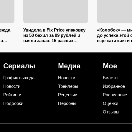
дежда
Увидела в Fix Price упаковку
«Колобок» — ми
из 50 бахил за 99 рублей и
до успеха этой 
ла
взяла запас: 15 разных
еще катиться и 
способов использовать их
полмиллиарда 
ошком
дома и на даче
собрать смогла
Сериалы
Медиа
Мое
График выхода
Новости
Билеты
Новости
Трейлеры
Избранное
Рейтинги
Рецензии
Расписание
Подборки
Персоны
Оценки
Отзывы