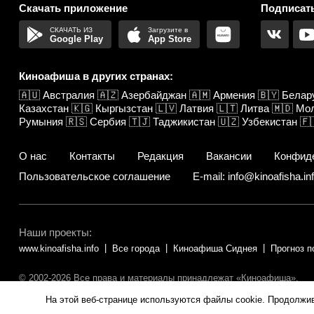
Скачать приложение
Подписать
Google Play
App Store
Киноафиша в других странах:
🇦🇺
Австралия
🇦🇿
Азербайджан
🇦🇲
Армения
🇧🇾
Белар
Казахстан
🇰🇬
Кыргызстан
🇱🇻
Латвия
🇱🇹
Литва
🇲🇩
Мо
Румыния
🇷🇸
Сербия
🇹🇯
Таджикистан
🇺🇿
Узбекистан
🇫
О нас
Контакты
Редакция
Вакансии
Конфид
Пользовательское соглашение
E-mail: info@kinoafisha.in
Наши проекты:
www.kinoafisha.info
Все города
Киноафиша Сиднея
Прогноз п
© 2002-2026 Все права и материалы принадлежат «Киноафиша».
Копирование информации только с письменного разрешения редакц
На этой веб-странице используются файлы cookie. Продолжи