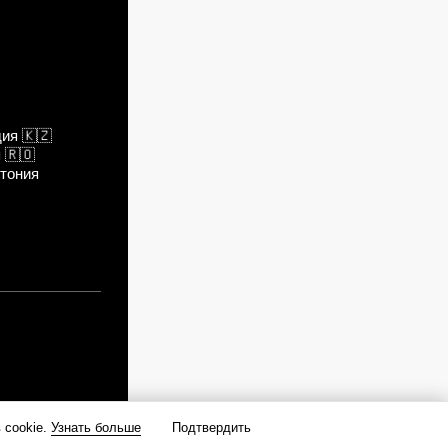
дия
🇰🇿
я
🇷🇴
тония
 cookie.
Узнать больше
Подтвердить