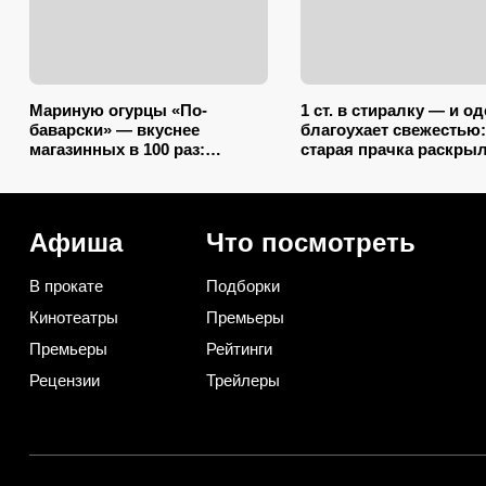
Мариную огурцы «По-
1 ст. в стиралку — и о
баварски» — вкуснее
благоухает свежестью:
магазинных в 100 раз:
старая прачка раскры
прозрачный рассол,
секрет, что добавить в
минимум уксуса и звонкий
барабан вместе с пор
хруст зимой
Афиша
Что посмотреть
В прокате
Подборки
Кинотеатры
Премьеры
Премьеры
Рейтинги
Рецензии
Трейлеры