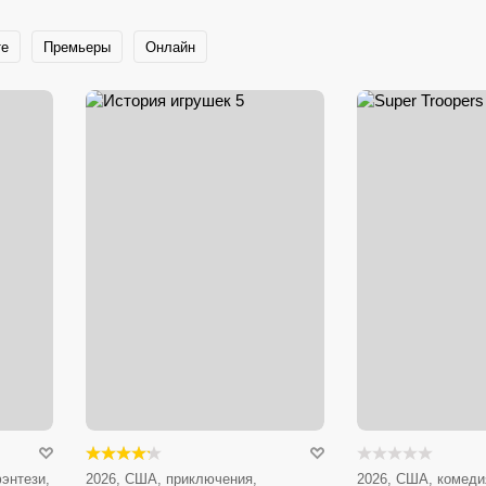
те
Премьеры
Онлайн
энтези,
2026, США, приключения,
2026, США, комеди