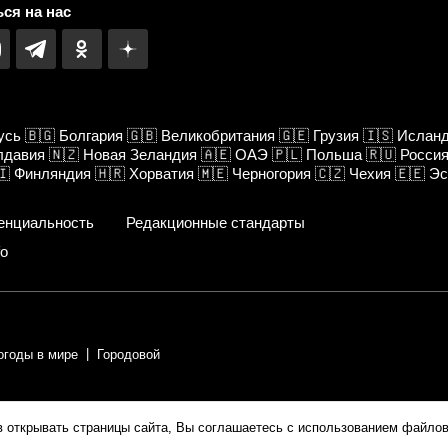
ся на нас
усь
🇧🇬
Болгария
🇬🇧
Великобритания
🇬🇪
Грузия
🇮🇸
Ислан
лдавия
🇳🇿
Новая Зеландия
🇦🇪
ОАЭ
🇵🇱
Польша
🇷🇺
Росси
🇮
Финляндия
🇭🇷
Хорватия
🇲🇪
Черногория
🇨🇿
Чехия
🇪🇪
Эс
енциальность
Редакционные стандарты
fo
огоды в мире
Городовой
ии.
в открывать страницы сайта, Вы соглашаетесь с использованием файлов