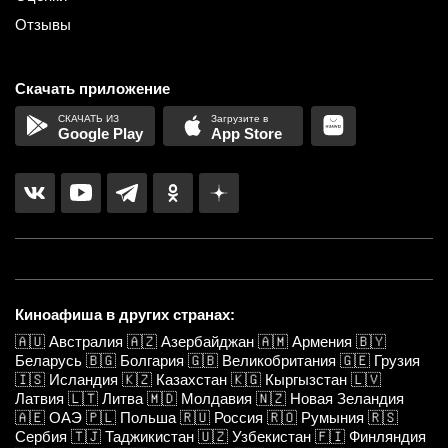
Отзывы
Скачать приложение
Google Play
App Store
Киноафиша в других странах:
🇦🇺
Австралия
🇦🇿
Азербайджан
🇦🇲
Армения
🇧🇾
Беларусь
🇧🇬
Болгария
🇬🇧
Великобритания
🇬🇪
Грузия
🇮🇸
Исландия
🇰🇿
Казахстан
🇰🇬
Кыргызстан
🇱🇻
Латвия
🇱🇹
Литва
🇲🇩
Молдавия
🇳🇿
Новая Зеландия
🇦🇪
ОАЭ
🇵🇱
Польша
🇷🇺
Россия
🇷🇴
Румыния
🇷🇸
Сербия
🇹🇯
Таджикистан
🇺🇿
Узбекистан
🇫🇮
Финляндия