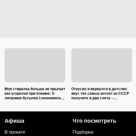
Моя стиралка больше не прыгает
Откусил и вернулся в детство:
как угорелая при отжиме: 5-
вкус тех самых котлет из СССР
литровая бутылка сэкономила
получите в два счета –
на ремонте несколько тысяч
подслушал 5 секретов шеф-
рублей
повара
Афиша
Что посмотреть
В прокате
Подборки