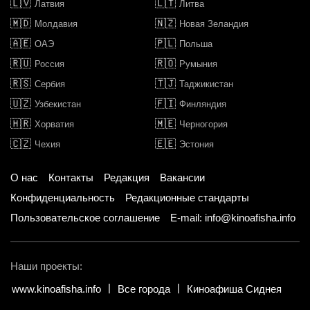
🇱🇻
🇱🇹
Латвия
Литва
🇲🇩
🇳🇿
Молдавия
Новая Зеландия
🇦🇪
🇵🇱
ОАЭ
Польша
🇷🇺
🇷🇴
Россия
Румыния
🇷🇸
🇹🇯
Сербия
Таджикистан
🇺🇿
🇫🇮
Узбекистан
Финляндия
🇭🇷
🇲🇪
Хорватия
Черногория
🇨🇿
🇪🇪
Чехия
Эстония
О нас
Контакты
Редакция
Вакансии
Конфиденциальность
Редакционные стандарты
Пользовательское соглашение
E-mail: info@kinoafisha.info
Наши проекты:
www.kinoafisha.info
Все города
Киноафиша Сиднея