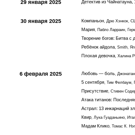
29 января 2025
Детектив из Чайнатауна, 
30 января 2025
Компаньон
, Дрю Хэнкок, 
Мария
, Пабло Ларраин, Гер
Творение богов: Битва с
Ребёнок айдола
, Smith, Я
Плохая девочка
, Халина 
6 февраля 2025
Любовь — боль
, Джоната
5 сентября
, Тим Фелбаум, 
Присутствие
, Стивен Соде
Атака титанов: Последня
Астрал: 13 инкарнаций з
Квир
, Лука Гуаданьино, Ит
Мадам Клико
, Томас К. Н