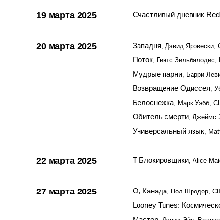
19 марта 2025
Счастливый дневник Red 
20 марта 2025
Западня
, Дэвид Яровески, 
Поток
, Гинтс Зильбалодис, 
Мудрые парни
, Барри Лев
Возвращение Одиссея
, У
Белоснежка
, Марк Уэбб, С
Обитель смерти
, Джеймс 
Универсальный язык
, Mat
22 марта 2025
T Блокировщики
, Alice Ma
27 марта 2025
О, Канада
, Пол Шредер, С
Looney Tunes: Космическ
Мастер
, Дэвид Эйр, Велик