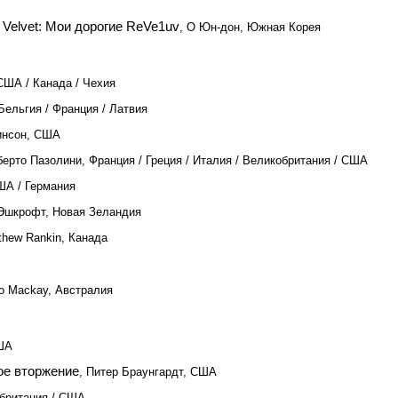
Velvet: Мои дорогие ReVe1uv
, О Юн-дон, Южная Корея
США / Канада / Чехия
Бельгия / Франция / Латвия
инсон, США
берто Пазолини, Франция / Греция / Италия / Великобритания / США
ША / Германия
Эшкрофт, Новая Зеландия
thew Rankin, Канада
io Mackay, Австралия
ША
ое вторжение
, Питер Браунгардт, США
обритания / США