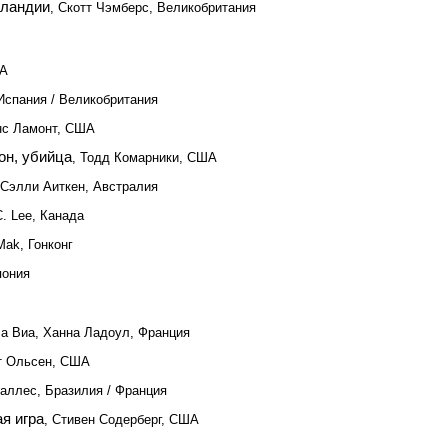
тландии
, Скотт Чэмберс, Великобритания
ША
 Испания / Великобритания
нс Ламонт, США
он, убийца
, Тодд Комарники, США
 Сэлли Аиткен, Австралия
C. Lee, Канада
Mak, Гонконг
пония
Ла Виа, Ханна Ладоул, Франция
рт Ольсен, США
Саллес, Бразилия / Франция
я игра
, Стивен Содерберг, США