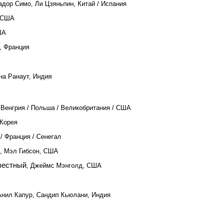
адор Симо, Ли Цзяньпин, Китай / Испания
, США
ША
, Франция
ана Ранаут, Индия
, Венгрия / Польша / Великобритания / США
 Корея
 / Франция / Сенегал
, Мэл Гибсон, США
вестный
, Джеймс Мэнголд, США
Анил Капур, Сандип Кьюлани, Индия