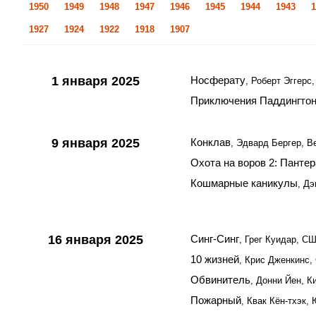
1950
1949
1948
1947
1946
1945
1944
1943
1
1927
1924
1922
1918
1907
1 января 2025
Носферату
, Роберт Эггерс
Приключения Паддингтон
9 января 2025
Конклав
, Эдвард Бергер, 
Охота на воров 2: Пантер
Кошмарные каникулы
, Д
16 января 2025
Синг-Синг
, Грег Куидар, С
10 жизней
, Крис Дженкинс
Обвинитель
, Донни Йен, Ки
Пожарный
, Квак Кён-тхэк,