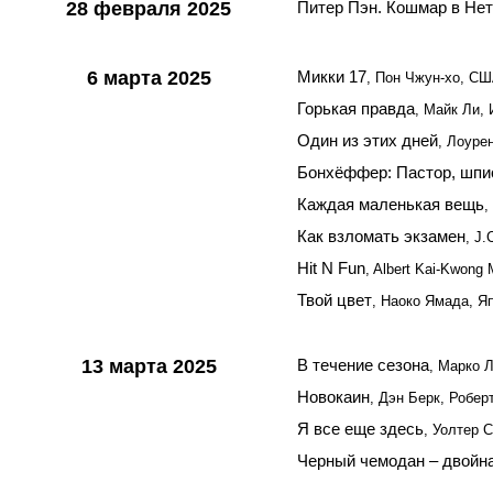
28 февраля 2025
Питер Пэн. Кошмар в Не
6 марта 2025
Микки 17
, Пон Чжун-хо, С
Горькая правда
, Майк Ли,
Один из этих дней
, Лоуре
Бонхёффер: Пастор, шпи
Каждая маленькая вещь
,
Как взломать экзамен
, J.
Hit N Fun
, Albert Kai-Kwong 
Твой цвет
, Наоко Ямада, Я
13 марта 2025
В течение сезона
, Марко 
Новокаин
, Дэн Берк, Робе
Я все еще здесь
, Уолтер 
Черный чемодан – двойна