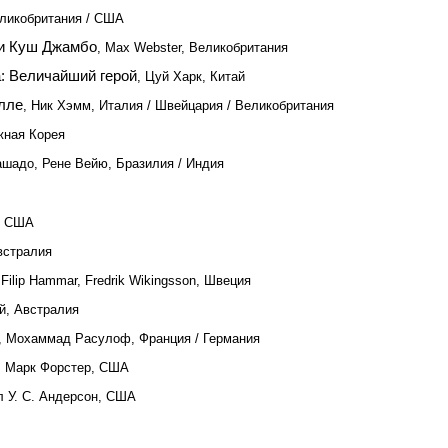
еликобритания / США
и Куш Джамбо
, Max Webster, Великобритания
а: Величайший герой
, Цуй Харк, Китай
лле
, Ник Хэмм, Италия / Швейцария / Великобритания
жная Корея
ашадо, Рене Вейю, Бразилия / Индия
х, США
встралия
 Filip Hammar, Fredrik Wikingsson, Швеция
й, Австралия
, Мохаммад Расулоф, Франция / Германия
, Марк Форстер, США
л У. С. Андерсон, США