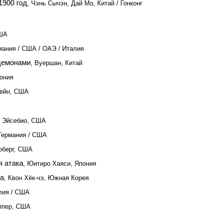
1900 год
, Чэнь Сычэн, Дай Мо, Китай / Гонконг
США
мания / США / ОАЭ / Италия
 демонами
, Вуершан, Китай
пония
Рейн, США
н Эйсебио, США
Германия / США
рберг, США
я атака
, Юитиро Хаяси, Япония
ла
, Квон Хёк-чэ, Южная Корея
алия / США
эппер, США