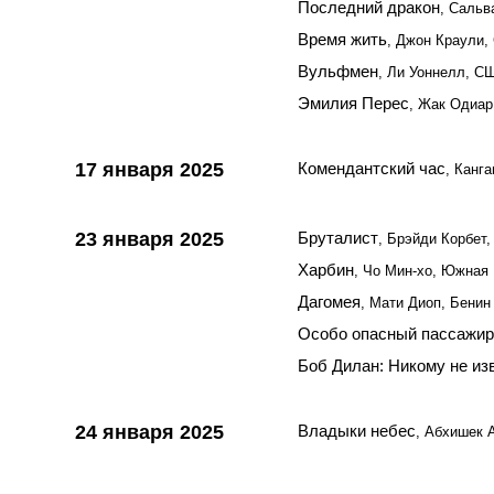
Последний дракон
, Сальв
Время жить
, Джон Краули
Вульфмен
, Ли Уоннелл, С
Эмилия Перес
, Жак Одиар
17 января 2025
Комендантский час
, Канг
23 января 2025
Бруталист
, Брэйди Корбет
Харбин
, Чо Мин-хо, Южная
Дагомея
, Мати Диоп, Бенин
Особо опасный пассажир
Боб Дилан: Никому не из
24 января 2025
Владыки небес
, Абхишек 