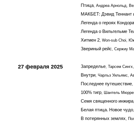
Птица
, Андреа Арнольд, В
МАКБЕТ: Дэвид Теннант 
Легенда о героях Кондор
Легенда о Вильгельме Те
Хитмен 2
, Won-sub Choi, Ю
Звериный рейс
, Сержиу М
27 февраля 2025
Запределье
, Тарсем Синг
Внутри
, Чарльз Уильямс, А
Последнее путешествие
,
100% тигр
, Шантель Мюрре
Семя священного инжира
Белая птица. Новое чудо
В потерянных землях
, По