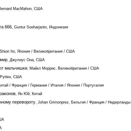
 Bernard MacMahon, США
та 666
, Guntur Soeharjanto, Индонезия
 Shiori Ito, Япония / Великобритания / США
 мир
, Джулиус Она, США
 от мальчишки
, Майкл Моррис, Великобритания / США
 Рубен, США
итай / Франция / Германия / Италия / Япония / Португалия
раконов
, Ян Юй, Китай
нному перевороту
, Johan Grimonprez, Бельгия / Франция / Нидерланды
ША
А