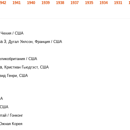
942
1941
1940
1939
1938
1937
1935
1934
1931
, Чехия / США
а 3
, Дугал Уилсон, Франция / США
Великобритания / США
а
, Кристиан Гьюдгэст, США
эвид Генри, США
ША
, США
тай / Гонконг
 Южная Корея