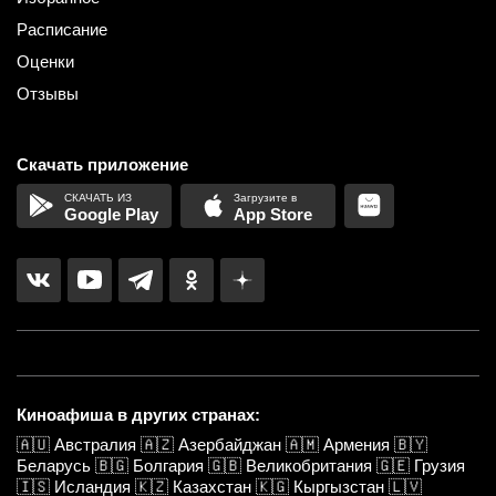
Расписание
Оценки
Отзывы
Скачать приложение
Google Play
App Store
Киноафиша в других странах:
🇦🇺
Австралия
🇦🇿
Азербайджан
🇦🇲
Армения
🇧🇾
Беларусь
🇧🇬
Болгария
🇬🇧
Великобритания
🇬🇪
Грузия
🇮🇸
Исландия
🇰🇿
Казахстан
🇰🇬
Кыргызстан
🇱🇻