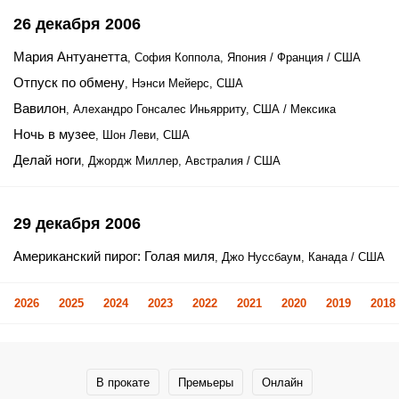
26 декабря 2006
Мария Антуанетта
, София Коппола, Япония / Франция / США
Отпуск по обмену
, Нэнси Мейерс, США
Вавилон
, Алехандро Гонсалес Иньярриту, США / Мексика
Ночь в музее
, Шон Леви, США
Делай ноги
, Джордж Миллер, Австралия / США
29 декабря 2006
Американский пирог: Голая миля
, Джо Нуссбаум, Канада / США
2026
2025
2024
2023
2022
2021
2020
2019
2018
В прокате
Премьеры
Онлайн