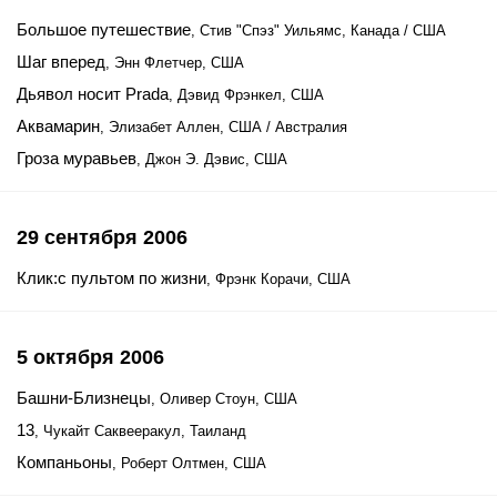
Большое путешествие
, Стив "Спэз" Уильямс, Канада / США
Шаг вперед
, Энн Флетчер, США
Дьявол носит Prada
, Дэвид Фрэнкел, США
Аквамарин
, Элизабет Аллен, США / Австралия
Гроза муравьев
, Джон Э. Дэвис, США
29 сентября 2006
Клик:с пультом по жизни
, Фрэнк Корачи, США
5 октября 2006
Башни-Близнецы
, Оливер Стоун, США
13
, Чукайт Саквееракул, Таиланд
Компаньоны
, Роберт Олтмен, США