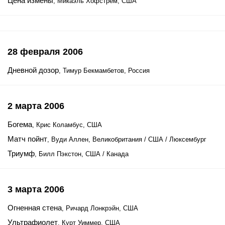
Цена измены
, Микаэль Хофстрем, США
28 февраля 2006
Дневной дозор
, Тимур Бекмамбетов, Россия
2 марта 2006
Богема
, Крис Коламбус, США
Матч пойнт
, Вуди Аллен, Великобритания / США / Люксембург
Триумф
, Билл Пэкстон, США / Канада
3 марта 2006
Огненная стена
, Ричард Лонкрэйн, США
Ультрафиолет
, Курт Уиммер, США