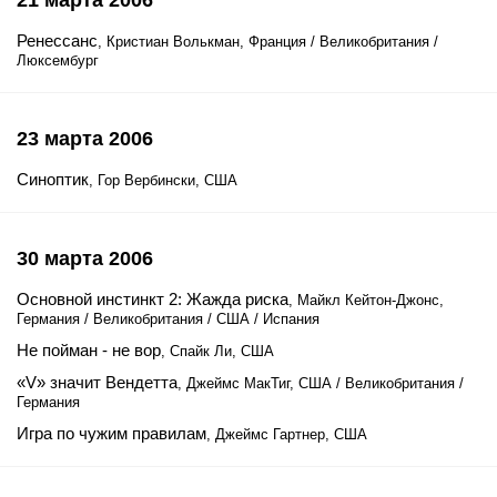
21 марта 2006
Ренессанс
, Кристиан Волькман, Франция / Великобритания /
Люксембург
23 марта 2006
Синоптик
, Гор Вербински, США
30 марта 2006
Основной инстинкт 2: Жажда риска
, Майкл Кейтон-Джонс,
Германия / Великобритания / США / Испания
Не пойман - не вор
, Спайк Ли, США
«V» значит Вендетта
, Джеймс МакТиг, США / Великобритания /
Германия
Игра по чужим правилам
, Джеймс Гартнер, США