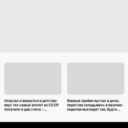
Откусил и вернулся в детство:
Винные пробки пустил в дело,
вкус тех самых котлет из СССР
перестав складывать в вазочке:
получите в два счета –
поделки выглядят так, будто
подслушал 5 секретов шеф-
делали итальянские мастера
повара