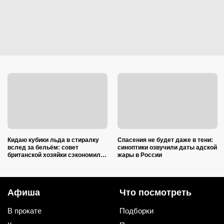
Кидаю кубики льда в стиралку
Спасения не будет даже в тени:
вслед за бельём: совет
синоптики озвучили даты адской
британской хозяйки сэкономил
жары в России
кучу времени (и немного денег)
Афиша
Что посмотреть
В прокате
Подборки