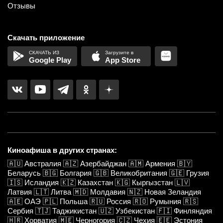
Отзывы
Скачать приложение
Google Play
App Store
Киноафиша в других странах:
🇦🇺
Австралия
🇦🇿
Азербайджан
🇦🇲
Армения
🇧🇾
Беларусь
🇧🇬
Болгария
🇬🇧
Великобритания
🇬🇪
Грузия
🇮🇸
Исландия
🇰🇿
Казахстан
🇰🇬
Кыргызстан
🇱🇻
Латвия
🇱🇹
Литва
🇲🇩
Молдавия
🇳🇿
Новая Зеландия
🇦🇪
ОАЭ
🇵🇱
Польша
🇷🇺
Россия
🇷🇴
Румыния
🇷🇸
Сербия
🇹🇯
Таджикистан
🇺🇿
Узбекистан
🇫🇮
Финляндия
🇭🇷
Хорватия
🇲🇪
Черногория
🇨🇿
Чехия
🇪🇪
Эстония